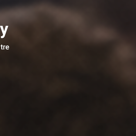
y
tre