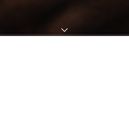
← Retour
Centre culturel Le Courmesnil
32 rue de Courmesnil, 72540 Loué