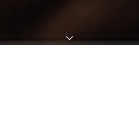
← Retour
Espace La Garenne
9 Rue Saint-Charles, 44780 Missillac