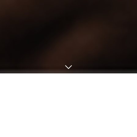
← Retour
Salle Sainte-Anne
Rue des Ajoncs, 44410 Saint-Lyphard