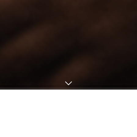
← Retour
Cinéma Pax
14 Rue du Bourg Joly, 49125 Tiercé