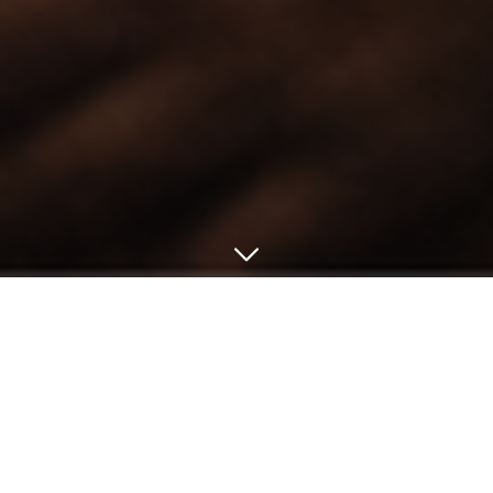
← Retour
Salle des fêtes
14B Pl. du Champ de Foire, 49390 Vernoil-le-
Fourrier