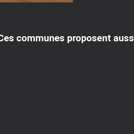
em
item
1
Ces communes proposent auss