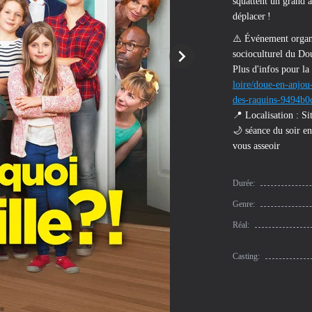
squattent un grand a
déplacer !
⚠️ Événement organis
socioculturel du Dou
Plus d'infos pour la
loire/doue-en-anjou
des-raquins-9494b0
📍 Localisation : Si
🌙 séance du soir en
vous asseoir
Durée:
Genre:
Réal:
Casting: