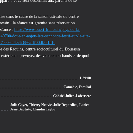
ppart ’, et ce sera désormais aux parents de se
é dans le cadre de la saison estivale du centre
essin : la séance est gratuite sans réservation
 séance :
https://www.ouest-france.fr/pays-de-la-
-49700/doue-en-anjou-lete-sannonce-festif-sur-le-site-
c7-0c6c-4e76-886a-ff00df321a1c
te des Raquins, centre socioculturel du Douessin
 extérieur : prévoyez des vêtements chauds et de quoi
1:39:00
Comédie, Familial
Gabriel Julien-Laferrière
Julie Gayet, Thierry Neuvic, Julie Depardieu, Lucien
Jean-Baptiste, Claudia Tagbo