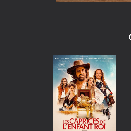
it
Item
0
1
of
2